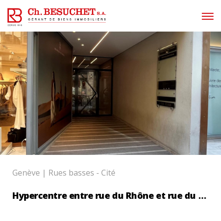
Charles
Skip
to
content
Besuchet
SA
Genève | Rues basses - Cité
Hypercentre entre rue du Rhône et rue du Marché